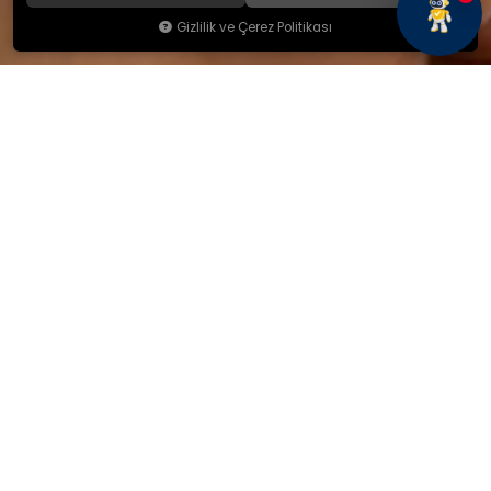
Gizlilik ve Çerez Politikası
KAMSAN
Hakkımızda
Ürünlerimiz
Blog
İletişim
KAMSAN 2025 KATALOG
MAĞAZA ADRESİMİZ
Yeniceköy Mah. Akıncılar Cad.
No:6/1 Kalburt Mevkii
İnegöl / Bursa / TÜRKİYE
+90 224 714 06 29
İLETİŞİM