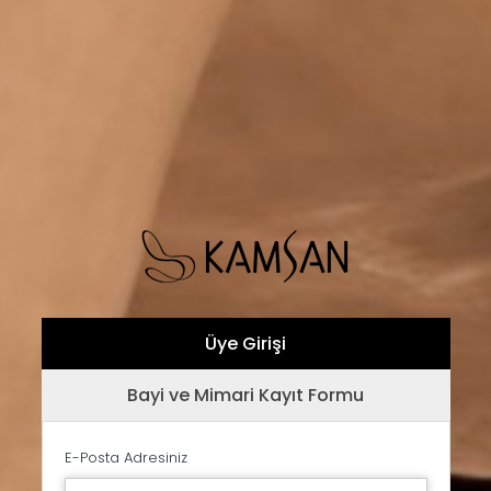
Üye Girişi
Bayi ve Mimari Kayıt Formu
E-Posta Adresiniz