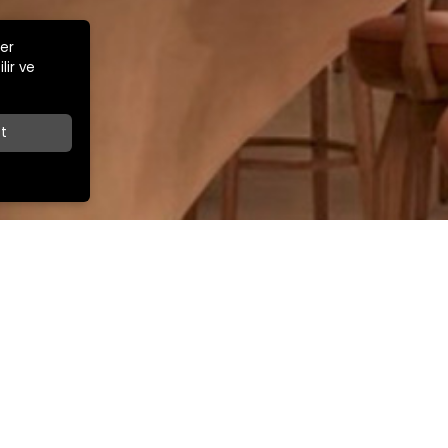
ler
lir ve
t
Z
İLETİŞİM
İhracat Satış Müdürü
ar Cad.
+90 532 263 67 49
export@kamsansandalye.com
E