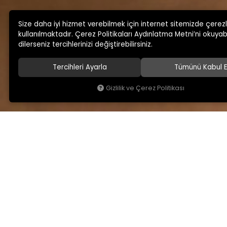
Size daha iyi hizmet verebilmek için internet sitemizde çerez
kullanılmaktadır. Çerez Politikaları Aydınlatma Metni’ni okuyabi
dilerseniz tercihlerinizi değiştirebilirsiniz.
Tercihleri Ayarla
Tümünü Kabul E
Gizlilik ve Çerez Politikası
KAMSAN
MAĞAZA ADRESİMİ
Hakkımızda
Yeniceköy Mah. Akıncıl
No:6/1 Kalburt Mevkii
Ürünlerimiz
İnegöl / Bursa / TÜRKİY
Blog