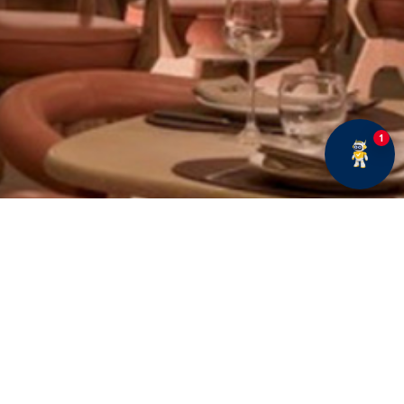
1
E BÜLTENE ABONE OLUN
Fırsatlar ve duyurularımız hakkında bilgi sahibi olmak
için kaydolun.