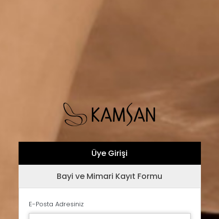
Üye Girişi
Bayi ve Mimari Kayıt Formu
E-Posta Adresiniz