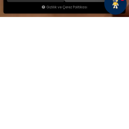
Gizlilik ve Çerez Politikası
KAMSAN
Hakkımızda
Ürünlerimiz
Blog
İletişim
KAMSAN 2025 KATALOG
MAĞAZA ADRESİMİZ
Yeniceköy Mah. Akıncılar Cad.
No:6/1 Kalburt Mevkii
İnegöl / Bursa / TÜRKİYE
+90 224 714 06 29
İLETİŞİM