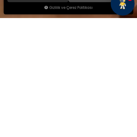
Gizlilik ve Çerez Politikası
KAMSAN
Hakkımızda
Ürünlerimiz
Blog
İletişim
KAMSAN 2025 KATALOG
MAĞAZA ADRESİMİZ
Yeniceköy Mah. Akıncılar Cad.
No:6/1 Kalburt Mevkii
İnegöl / Bursa / TÜRKİYE
+90 224 714 06 29
İLETİŞİM