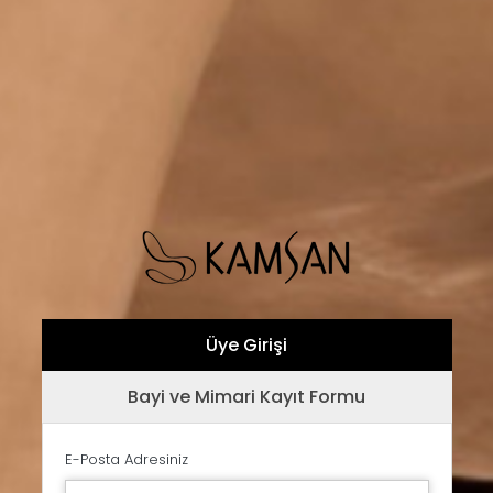
Üye Girişi
Bayi ve Mimari Kayıt Formu
E-Posta Adresiniz