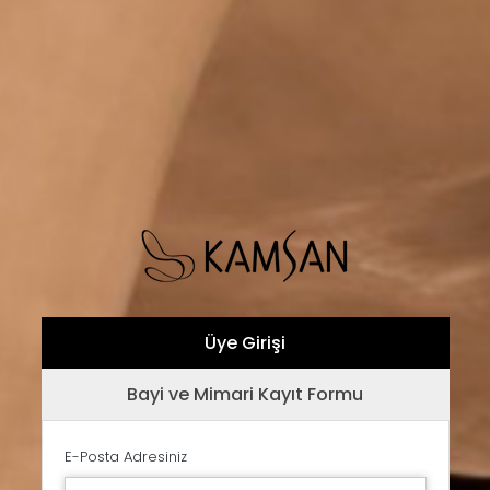
Üye Girişi
Bayi ve Mimari Kayıt Formu
E-Posta Adresiniz