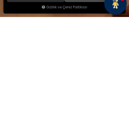
Gizlilik ve Çerez Politikası
KAMSAN
Hakkımızda
Ürünlerimiz
Blog
İletişim
KAMSAN 2025 KATALOG
MAĞAZA ADRESİMİZ
Yeniceköy Mah. Akıncılar Cad.
No:6/1 Kalburt Mevkii
İnegöl / Bursa / TÜRKİYE
+90 224 714 06 29
İLETİŞİM