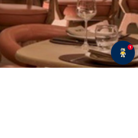
1
E BÜLTENE ABONE OLUN
Fırsatlar ve duyurularımız hakkında bilgi sahibi olmak
için kaydolun.