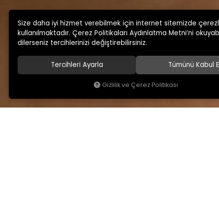
Size daha iyi hizmet verebilmek için internet sitemizde çerez
kullanılmaktadır. Çerez Politikaları Aydınlatma Metni’ni okuyabi
dilerseniz tercihlerinizi değiştirebilirsiniz.
Tercihleri Ayarla
Tümünü Kabul E
Gizlilik ve Çerez Politikası
KAMSAN
MAĞAZA ADRESİMİ
Hakkımızda
Yeniceköy Mah. Akıncıl
No:6/1 Kalburt Mevkii
Ürünlerimiz
İnegöl / Bursa / TÜRKİY
Blog