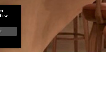
ler
lir ve
t
Z
İLETİŞİM
İhracat Satış Müdürü
ar Cad.
+90 532 263 67 49
export@kamsansandalye.com
E