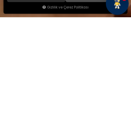
Gizlilik ve Çerez Politikası
KAMSAN
Hakkımızda
Ürünlerimiz
Blog
İletişim
KAMSAN 2025 KATALOG
MAĞAZA ADRESİMİZ
Yeniceköy Mah. Akıncılar Cad.
No:6/1 Kalburt Mevkii
İnegöl / Bursa / TÜRKİYE
+90 224 714 06 29
İLETİŞİM