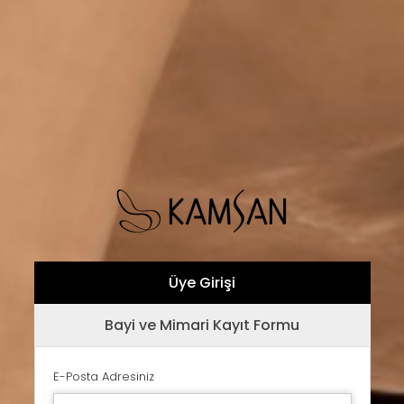
Üye Girişi
Bayi ve Mimari Kayıt Formu
E-Posta Adresiniz