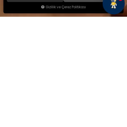
Gizlilik ve Çerez Politikası
KAMSAN
Hakkımızda
Ürünlerimiz
Blog
İletişim
KAMSAN 2025 KATALOG
MAĞAZA ADRESİMİZ
Yeniceköy Mah. Akıncılar Cad.
No:6/1 Kalburt Mevkii
İnegöl / Bursa / TÜRKİYE
+90 224 714 06 29
İLETİŞİM