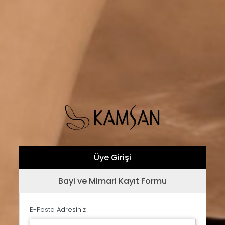
Üye Girişi
Bayi ve Mimari Kayıt Formu
E-Posta Adresiniz