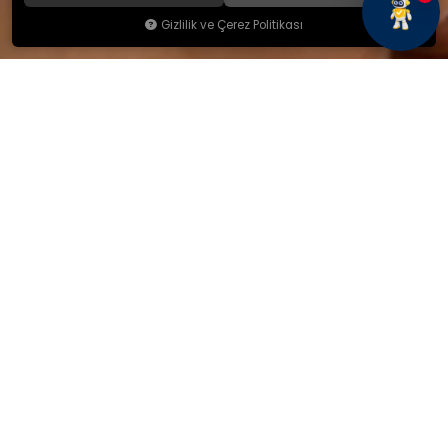
Gizlilik ve Çerez Politikası
KAMSAN
Hakkımızda
Ürünlerimiz
Blog
İletişim
KAMSAN 2025 KATALOG
MAĞAZA ADRESİMİZ
Yeniceköy Mah. Akıncılar Cad.
No:6/1 Kalburt Mevkii
İnegöl / Bursa / TÜRKİYE
+90 224 714 06 29
İLETİŞİM