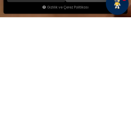
Gizlilik ve Çerez Politikası
KAMSAN
Hakkımızda
Ürünlerimiz
Blog
İletişim
KAMSAN 2025 KATALOG
MAĞAZA ADRESİMİZ
Yeniceköy Mah. Akıncılar Cad.
No:6/1 Kalburt Mevkii
İnegöl / Bursa / TÜRKİYE
+90 224 714 06 29
İLETİŞİM