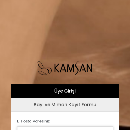
Üye Girişi
Bayi ve Mimari Kayıt Formu
E-Posta Adresiniz