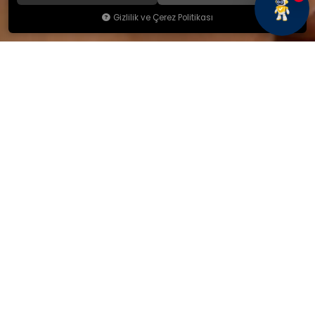
Gizlilik ve Çerez Politikası
KAMSAN
Hakkımızda
Ürünlerimiz
Blog
İletişim
KAMSAN 2025 KATALOG
MAĞAZA ADRESİMİZ
Yeniceköy Mah. Akıncılar Cad.
No:6/1 Kalburt Mevkii
İnegöl / Bursa / TÜRKİYE
+90 224 714 06 29
İLETİŞİM