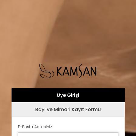
Üye Girişi
Bayi ve Mimari Kayıt Formu
E-Posta Adresiniz