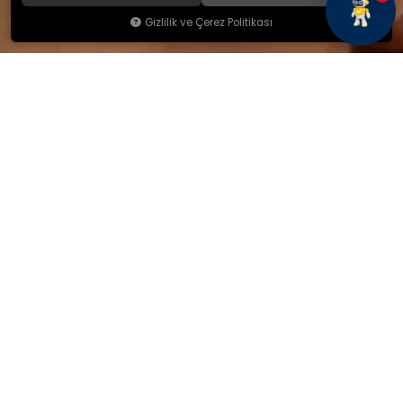
Gizlilik ve Çerez Politikası
KAMSAN
Hakkımızda
Ürünlerimiz
Blog
İletişim
KAMSAN 2025 KATALOG
MAĞAZA ADRESİMİZ
Yeniceköy Mah. Akıncılar Cad.
No:6/1 Kalburt Mevkii
İnegöl / Bursa / TÜRKİYE
+90 224 714 06 29
İLETİŞİM