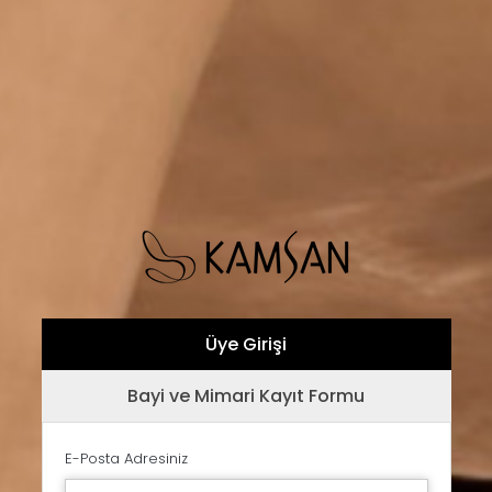
Üye Girişi
Bayi ve Mimari Kayıt Formu
E-Posta Adresiniz