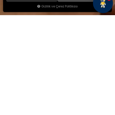
Gizlilik ve Çerez Politikası
KAMSAN
Hakkımızda
Ürünlerimiz
Blog
İletişim
KAMSAN 2025 KATALOG
MAĞAZA ADRESİMİZ
Yeniceköy Mah. Akıncılar Cad.
No:6/1 Kalburt Mevkii
İnegöl / Bursa / TÜRKİYE
+90 224 714 06 29
İLETİŞİM