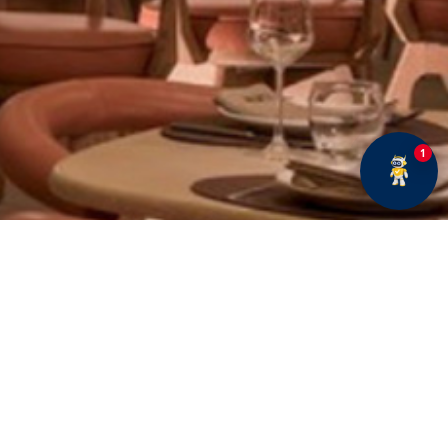
1
E BÜLTENE ABONE OLUN
Fırsatlar ve duyurularımız hakkında bilgi sahibi olmak
için kaydolun.