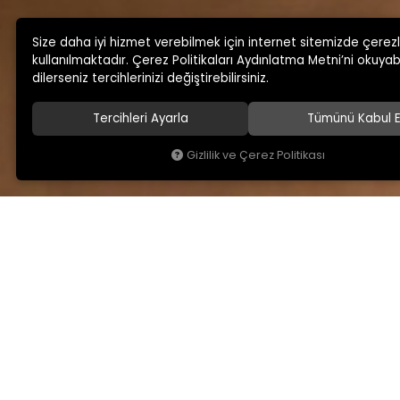
Size daha iyi hizmet verebilmek için internet sitemizde çerez
kullanılmaktadır. Çerez Politikaları Aydınlatma Metni’ni okuyabi
dilerseniz tercihlerinizi değiştirebilirsiniz.
Tercihleri Ayarla
Tümünü Kabul E
Gizlilik ve Çerez Politikası
KAMSAN
MAĞAZA ADRESİMİ
Hakkımızda
Yeniceköy Mah. Akıncıl
No:6/1 Kalburt Mevkii
Ürünlerimiz
İnegöl / Bursa / TÜRKİY
Blog