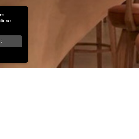
ler
lir ve
t
Z
İLETİŞİM
İhracat Satış Müdürü
ar Cad.
+90 532 263 67 49
export@kamsansandalye.com
E