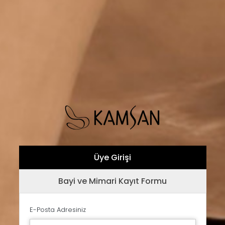
Üye Girişi
Bayi ve Mimari Kayıt Formu
E-Posta Adresiniz