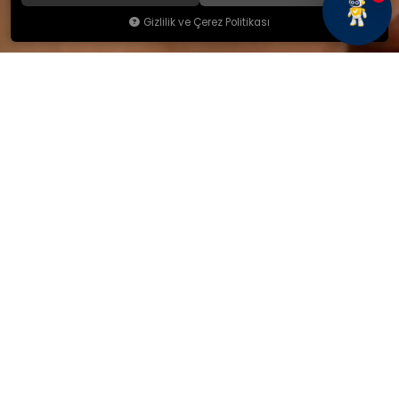
Gizlilik ve Çerez Politikası
KAMSAN
Hakkımızda
Ürünlerimiz
Blog
İletişim
KAMSAN 2025 KATALOG
MAĞAZA ADRESİMİZ
Yeniceköy Mah. Akıncılar Cad.
No:6/1 Kalburt Mevkii
İnegöl / Bursa / TÜRKİYE
+90 224 714 06 29
İLETİŞİM