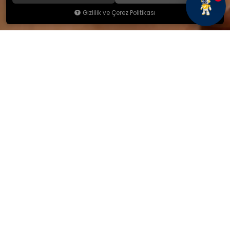
Gizlilik ve Çerez Politikası
KAMSAN
Hakkımızda
Ürünlerimiz
Blog
İletişim
KAMSAN 2025 KATALOG
MAĞAZA ADRESİMİZ
Yeniceköy Mah. Akıncılar Cad.
No:6/1 Kalburt Mevkii
İnegöl / Bursa / TÜRKİYE
+90 224 714 06 29
İLETİŞİM