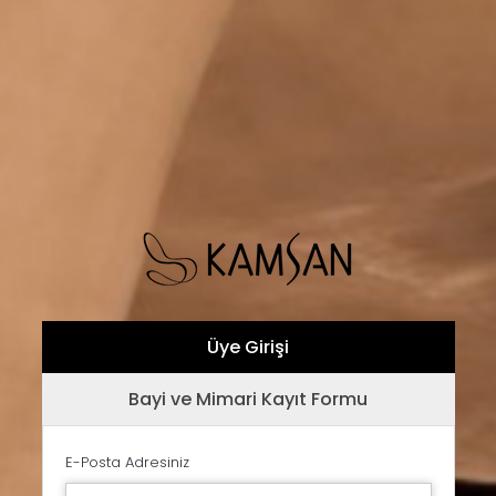
Üye Girişi
Bayi ve Mimari Kayıt Formu
E-Posta Adresiniz