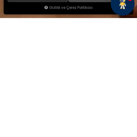
Gizlilik ve Çerez Politikası
KAMSAN
Hakkımızda
Ürünlerimiz
Blog
İletişim
KAMSAN 2025 KATALOG
MAĞAZA ADRESİMİZ
Yeniceköy Mah. Akıncılar Cad.
No:6/1 Kalburt Mevkii
İnegöl / Bursa / TÜRKİYE
+90 224 714 06 29
İLETİŞİM