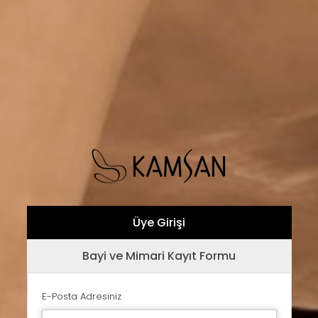
Üye Girişi
Bayi ve Mimari Kayıt Formu
E-Posta Adresiniz