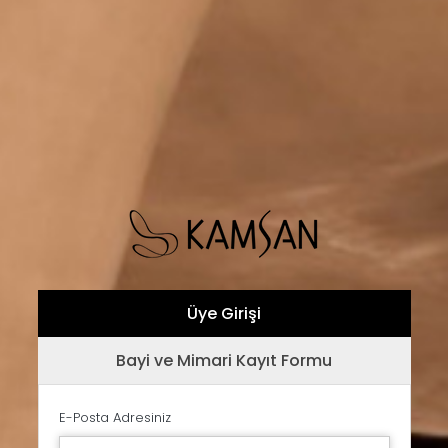
Üye Girişi
Bayi ve Mimari Kayıt Formu
E-Posta Adresiniz