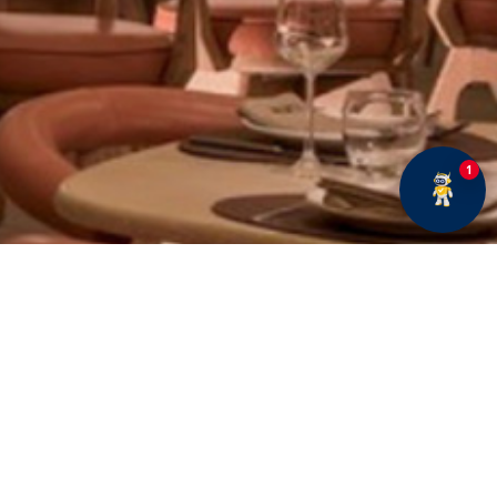
1
E BÜLTENE ABONE OLUN
Fırsatlar ve duyurularımız hakkında bilgi sahibi olmak
için kaydolun.