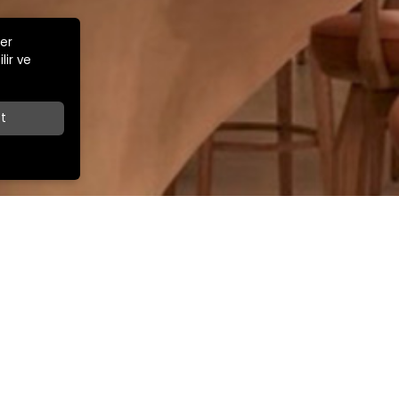
ler
lir ve
t
Z
İLETİŞİM
İhracat Satış Müdürü
ar Cad.
+90 532 263 67 49
export@kamsansandalye.com
E