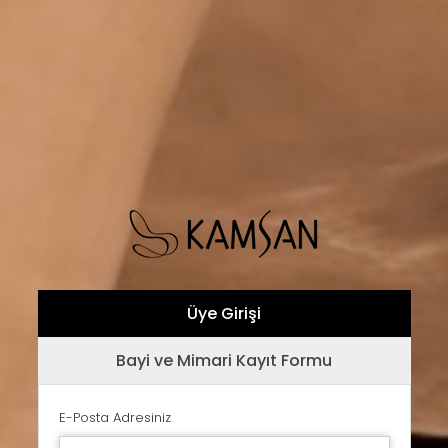
Üye Girişi
Bayi ve Mimari Kayıt Formu
E-Posta Adresiniz