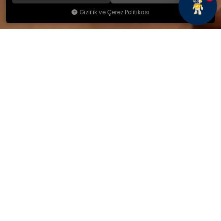
Gizlilik ve Çerez Politikası
KAMSAN
Hakkımızda
Ürünlerimiz
Blog
İletişim
KAMSAN 2025 KATALOG
MAĞAZA ADRESİMİZ
Yeniceköy Mah. Akıncılar Cad.
No:6/1 Kalburt Mevkii
İnegöl / Bursa / TÜRKİYE
+90 224 714 06 29
İLETİŞİM