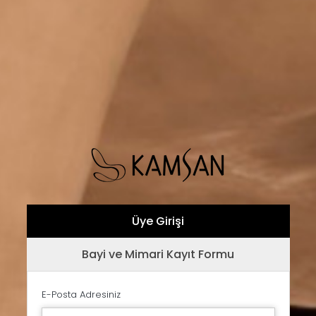
Üye Girişi
Bayi ve Mimari Kayıt Formu
E-Posta Adresiniz