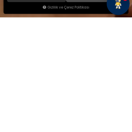
Gizlilik ve Çerez Politikası
KAMSAN
Hakkımızda
Ürünlerimiz
Blog
İletişim
KAMSAN 2025 KATALOG
MAĞAZA ADRESİMİZ
Yeniceköy Mah. Akıncılar Cad.
No:6/1 Kalburt Mevkii
İnegöl / Bursa / TÜRKİYE
+90 224 714 06 29
İLETİŞİM