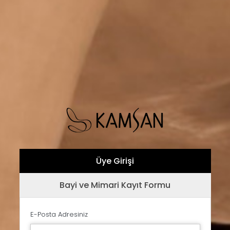
Üye Girişi
Bayi ve Mimari Kayıt Formu
E-Posta Adresiniz