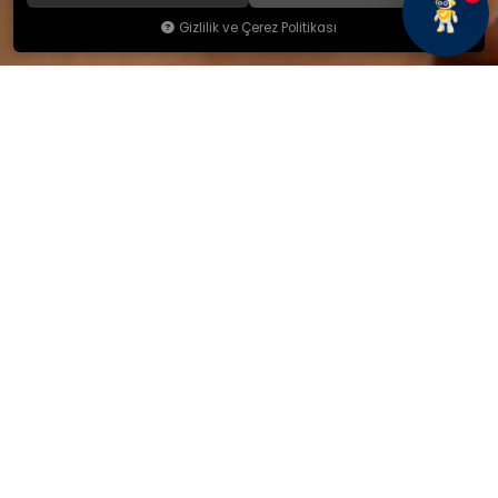
Gizlilik ve Çerez Politikası
KAMSAN
Hakkımızda
Ürünlerimiz
Blog
İletişim
KAMSAN 2025 KATALOG
MAĞAZA ADRESİMİZ
Yeniceköy Mah. Akıncılar Cad.
No:6/1 Kalburt Mevkii
İnegöl / Bursa / TÜRKİYE
+90 224 714 06 29
İLETİŞİM