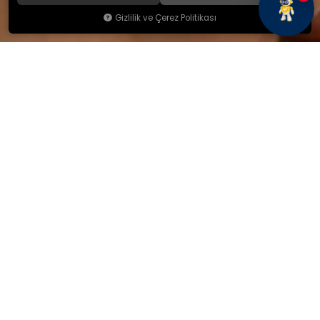
Gizlilik ve Çerez Politikası
KAMSAN
Hakkımızda
Ürünlerimiz
Blog
İletişim
KAMSAN 2025 KATALOG
MAĞAZA ADRESİMİZ
Yeniceköy Mah. Akıncılar Cad.
No:6/1 Kalburt Mevkii
İnegöl / Bursa / TÜRKİYE
+90 224 714 06 29
İLETİŞİM