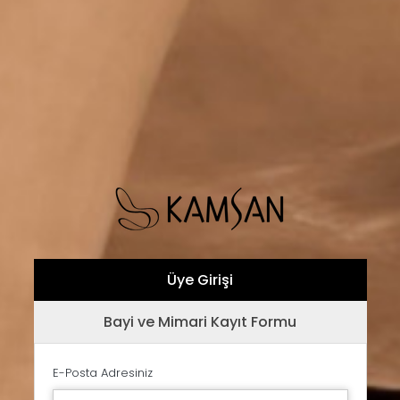
Üye Girişi
Bayi ve Mimari Kayıt Formu
E-Posta Adresiniz