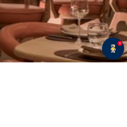
1
E BÜLTENE ABONE OLUN
Fırsatlar ve duyurularımız hakkında bilgi sahibi olmak
için kaydolun.