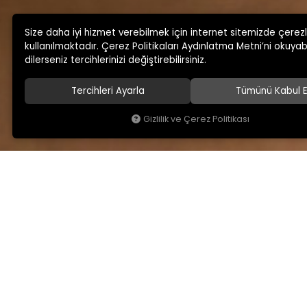
Size daha iyi hizmet verebilmek için internet sitemizde çerez
kullanılmaktadır. Çerez Politikaları Aydınlatma Metni’ni okuyabi
dilerseniz tercihlerinizi değiştirebilirsiniz.
Tercihleri Ayarla
Tümünü Kabul E
Gizlilik ve Çerez Politikası
KAMSAN
MAĞAZA ADRESİMİ
Hakkımızda
Yeniceköy Mah. Akıncıl
No:6/1 Kalburt Mevkii
Ürünlerimiz
İnegöl / Bursa / TÜRKİY
Blog