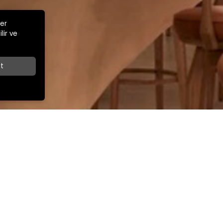
ler
lir ve
t
Z
İLETİŞİM
İhracat Satış Müdürü
ar Cad.
+90 532 263 67 49
export@kamsansandalye.com
E