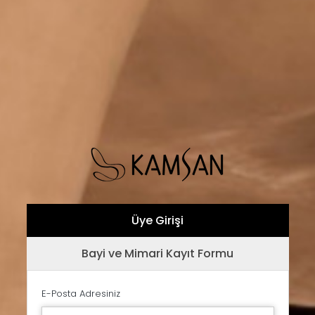
Üye Girişi
Bayi ve Mimari Kayıt Formu
E-Posta Adresiniz