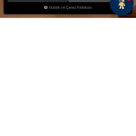
Gizlilik ve Çerez Politikası
KAMSAN
Hakkımızda
Ürünlerimiz
Blog
İletişim
KAMSAN 2025 KATALOG
MAĞAZA ADRESİMİZ
Yeniceköy Mah. Akıncılar Cad.
No:6/1 Kalburt Mevkii
İnegöl / Bursa / TÜRKİYE
+90 224 714 06 29
İLETİŞİM