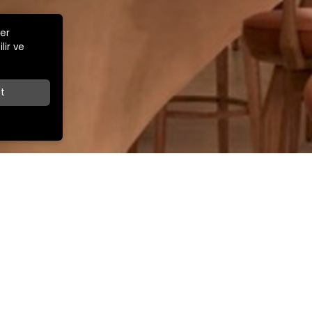
ler
lir ve
t
Z
İLETİŞİM
İhracat Satış Müdürü
ar Cad.
+90 532 263 67 49
export@kamsansandalye.com
E