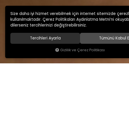
Size daha iyi hizmet verebilmek için internet sitemizde çerez
kullanılmaktadır. Çerez Politikaları Aydınlatma Metni’ni okuyabi
dilerseniz tercihlerinizi değiştirebilirsiniz.
Tercihleri Ayarla
Tümünü Kabul E
Gizlilik ve Çerez Politikası
KAMSAN
MAĞAZA ADRESİMİ
Hakkımızda
Yeniceköy Mah. Akıncıl
No:6/1 Kalburt Mevkii
Ürünlerimiz
İnegöl / Bursa / TÜRKİY
Blog