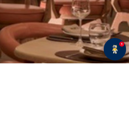
1
E BÜLTENE ABONE OLUN
Fırsatlar ve duyurularımız hakkında bilgi sahibi olmak
için kaydolun.