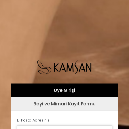
Üye Girişi
Bayi ve Mimari Kayıt Formu
E-Posta Adresiniz