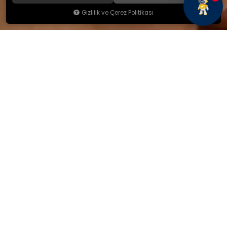
Gizlilik ve Çerez Politikası
KAMSAN
Hakkımızda
Ürünlerimiz
Blog
İletişim
KAMSAN 2025 KATALOG
MAĞAZA ADRESİMİZ
Yeniceköy Mah. Akıncılar Cad.
No:6/1 Kalburt Mevkii
İnegöl / Bursa / TÜRKİYE
+90 224 714 06 29
İLETİŞİM