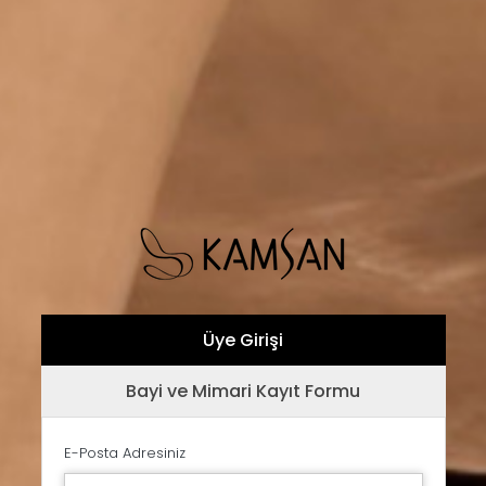
Üye Girişi
Bayi ve Mimari Kayıt Formu
E-Posta Adresiniz