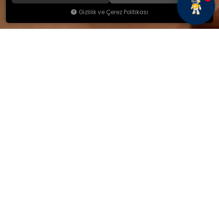
Gizlilik ve Çerez Politikası
KAMSAN
Hakkımızda
Ürünlerimiz
Blog
İletişim
KAMSAN 2025 KATALOG
MAĞAZA ADRESİMİZ
Yeniceköy Mah. Akıncılar Cad.
No:6/1 Kalburt Mevkii
İnegöl / Bursa / TÜRKİYE
+90 224 714 06 29
İLETİŞİM