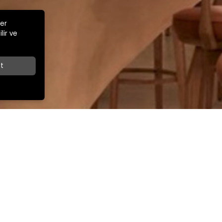
ler
lir ve
t
Z
İLETİŞİM
İhracat Satış Müdürü
ar Cad.
+90 532 263 67 49
export@kamsansandalye.com
E