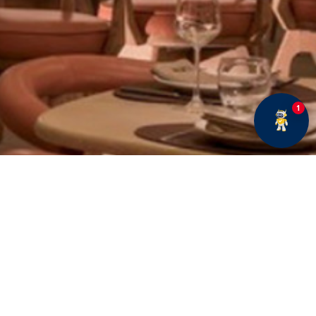
1
E BÜLTENE ABONE OLUN
Fırsatlar ve duyurularımız hakkında bilgi sahibi olmak
için kaydolun.