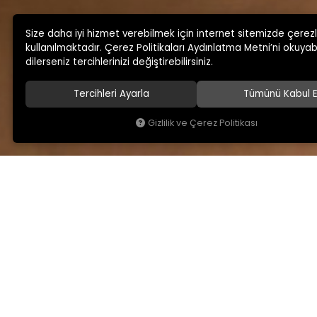
Size daha iyi hizmet verebilmek için internet sitemizde çerez
kullanılmaktadır. Çerez Politikaları Aydınlatma Metni’ni okuyabi
dilerseniz tercihlerinizi değiştirebilirsiniz.
Tercihleri Ayarla
Tümünü Kabul E
Gizlilik ve Çerez Politikası
KAMSAN
MAĞAZA ADRESİMİ
Hakkımızda
Yeniceköy Mah. Akıncıl
No:6/1 Kalburt Mevkii
Ürünlerimiz
İnegöl / Bursa / TÜRKİY
Blog