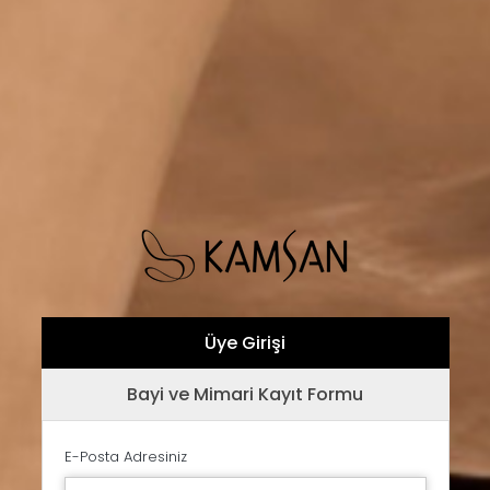
Üye Girişi
Bayi ve Mimari Kayıt Formu
E-Posta Adresiniz