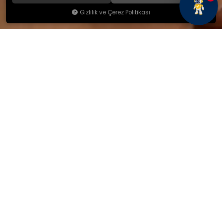
Gizlilik ve Çerez Politikası
KAMSAN
Hakkımızda
Ürünlerimiz
Blog
İletişim
KAMSAN 2025 KATALOG
MAĞAZA ADRESİMİZ
Yeniceköy Mah. Akıncılar Cad.
No:6/1 Kalburt Mevkii
İnegöl / Bursa / TÜRKİYE
+90 224 714 06 29
İLETİŞİM