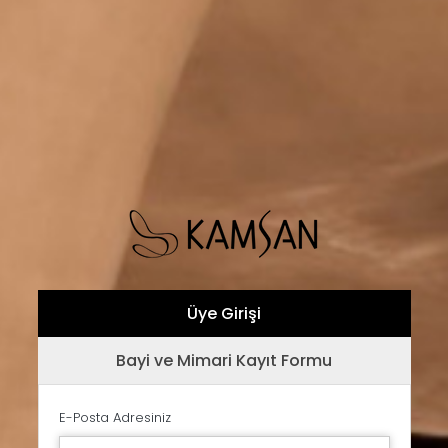
Üye Girişi
Bayi ve Mimari Kayıt Formu
E-Posta Adresiniz