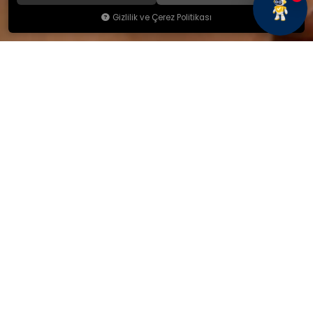
Gizlilik ve Çerez Politikası
KAMSAN
Hakkımızda
Ürünlerimiz
Blog
İletişim
KAMSAN 2025 KATALOG
MAĞAZA ADRESİMİZ
Yeniceköy Mah. Akıncılar Cad.
No:6/1 Kalburt Mevkii
İnegöl / Bursa / TÜRKİYE
+90 224 714 06 29
İLETİŞİM