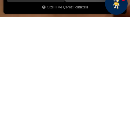
Gizlilik ve Çerez Politikası
KAMSAN
Hakkımızda
Ürünlerimiz
Blog
İletişim
KAMSAN 2025 KATALOG
MAĞAZA ADRESİMİZ
Yeniceköy Mah. Akıncılar Cad.
No:6/1 Kalburt Mevkii
İnegöl / Bursa / TÜRKİYE
+90 224 714 06 29
İLETİŞİM