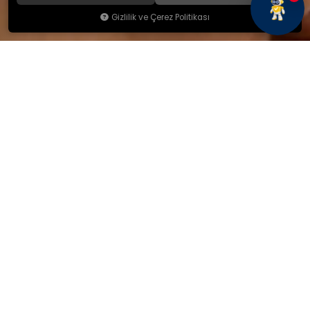
Gizlilik ve Çerez Politikası
KAMSAN
Hakkımızda
Ürünlerimiz
Blog
İletişim
KAMSAN 2025 KATALOG
MAĞAZA ADRESİMİZ
Yeniceköy Mah. Akıncılar Cad.
No:6/1 Kalburt Mevkii
İnegöl / Bursa / TÜRKİYE
+90 224 714 06 29
İLETİŞİM