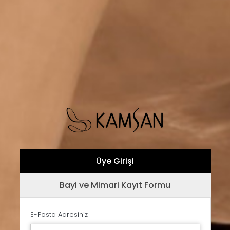
Üye Girişi
Bayi ve Mimari Kayıt Formu
E-Posta Adresiniz