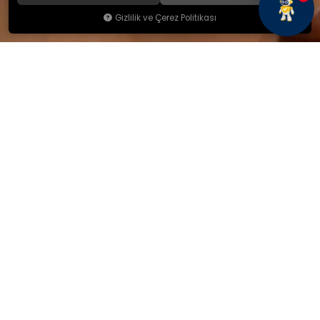
Gizlilik ve Çerez Politikası
KAMSAN
Hakkımızda
Ürünlerimiz
Blog
İletişim
KAMSAN 2025 KATALOG
MAĞAZA ADRESİMİZ
Yeniceköy Mah. Akıncılar Cad.
No:6/1 Kalburt Mevkii
İnegöl / Bursa / TÜRKİYE
+90 224 714 06 29
İLETİŞİM