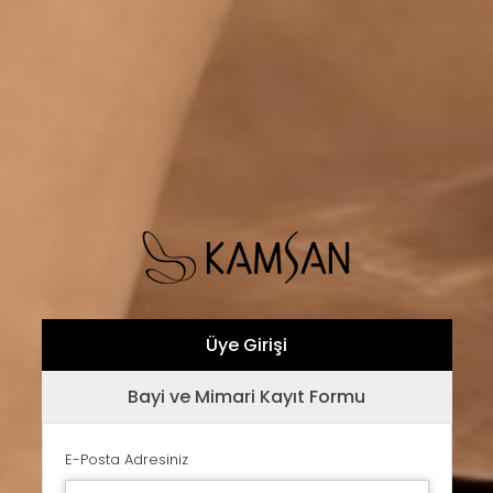
Üye Girişi
Bayi ve Mimari Kayıt Formu
E-Posta Adresiniz