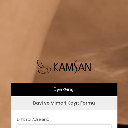
Üye Girişi
Bayi ve Mimari Kayıt Formu
E-Posta Adresiniz