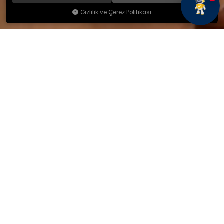
Gizlilik ve Çerez Politikası
KAMSAN
Hakkımızda
Ürünlerimiz
Blog
İletişim
KAMSAN 2025 KATALOG
MAĞAZA ADRESİMİZ
Yeniceköy Mah. Akıncılar Cad.
No:6/1 Kalburt Mevkii
İnegöl / Bursa / TÜRKİYE
+90 224 714 06 29
İLETİŞİM