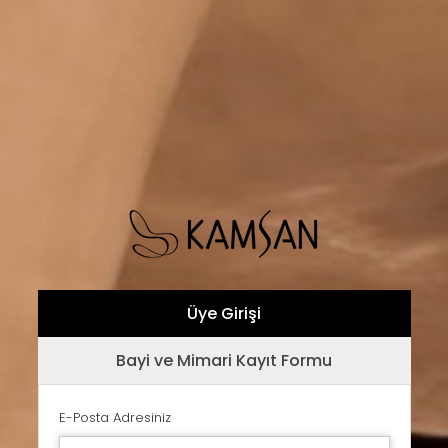
Üye Girişi
Bayi ve Mimari Kayıt Formu
E-Posta Adresiniz