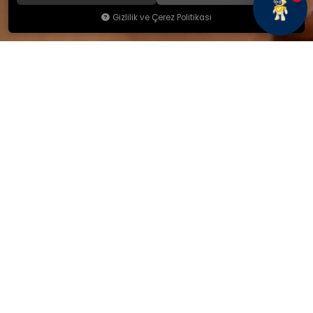
Gizlilik ve Çerez Politikası
KAMSAN
Hakkımızda
Ürünlerimiz
Blog
İletişim
KAMSAN 2025 KATALOG
MAĞAZA ADRESİMİZ
Yeniceköy Mah. Akıncılar Cad.
No:6/1 Kalburt Mevkii
İnegöl / Bursa / TÜRKİYE
+90 224 714 06 29
İLETİŞİM