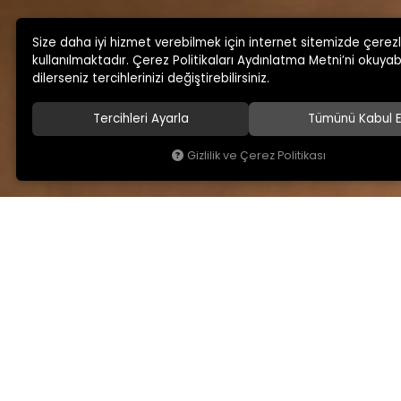
Size daha iyi hizmet verebilmek için internet sitemizde çerez
kullanılmaktadır. Çerez Politikaları Aydınlatma Metni’ni okuyabi
dilerseniz tercihlerinizi değiştirebilirsiniz.
Tercihleri Ayarla
Tümünü Kabul E
Gizlilik ve Çerez Politikası
KAMSAN
MAĞAZA ADRESİMİ
Hakkımızda
Yeniceköy Mah. Akıncıl
No:6/1 Kalburt Mevkii
Ürünlerimiz
İnegöl / Bursa / TÜRKİY
Blog