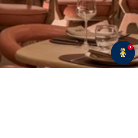
1
E BÜLTENE ABONE OLUN
Fırsatlar ve duyurularımız hakkında bilgi sahibi olmak
için kaydolun.