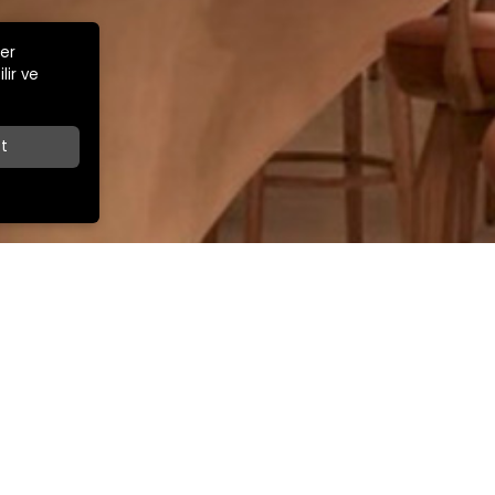
ler
lir ve
t
Z
İLETİŞİM
İhracat Satış Müdürü
ar Cad.
+90 532 263 67 49
export@kamsansandalye.com
E