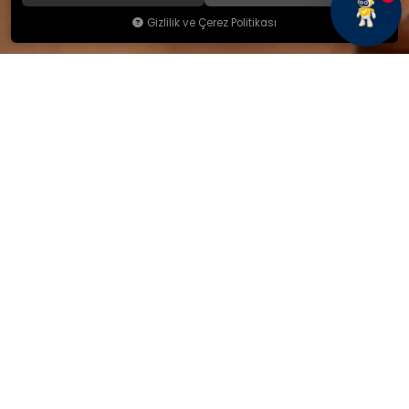
Gizlilik ve Çerez Politikası
KAMSAN
Hakkımızda
Ürünlerimiz
Blog
İletişim
KAMSAN 2025 KATALOG
MAĞAZA ADRESİMİZ
Yeniceköy Mah. Akıncılar Cad.
No:6/1 Kalburt Mevkii
İnegöl / Bursa / TÜRKİYE
+90 224 714 06 29
İLETİŞİM