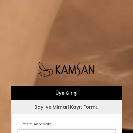
Üye Girişi
Bayi ve Mimari Kayıt Formu
E-Posta Adresiniz