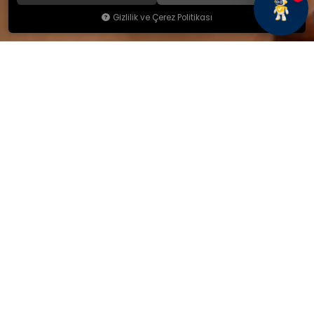
Gizlilik ve Çerez Politikası
KAMSAN
Hakkımızda
Ürünlerimiz
Blog
İletişim
KAMSAN 2025 KATALOG
MAĞAZA ADRESİMİZ
Yeniceköy Mah. Akıncılar Cad.
No:6/1 Kalburt Mevkii
İnegöl / Bursa / TÜRKİYE
+90 224 714 06 29
İLETİŞİM