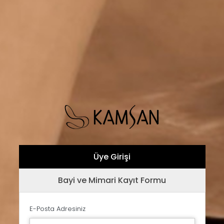
Üye Girişi
Bayi ve Mimari Kayıt Formu
E-Posta Adresiniz