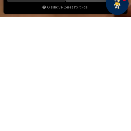
Gizlilik ve Çerez Politikası
KAMSAN
Hakkımızda
Ürünlerimiz
Blog
İletişim
KAMSAN 2025 KATALOG
MAĞAZA ADRESİMİZ
Yeniceköy Mah. Akıncılar Cad.
No:6/1 Kalburt Mevkii
İnegöl / Bursa / TÜRKİYE
+90 224 714 06 29
İLETİŞİM