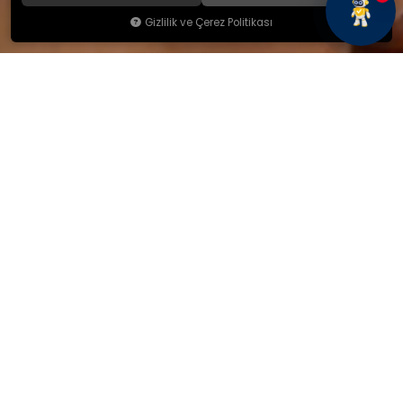
Gizlilik ve Çerez Politikası
KAMSAN
Hakkımızda
Ürünlerimiz
Blog
İletişim
KAMSAN 2025 KATALOG
MAĞAZA ADRESİMİZ
Yeniceköy Mah. Akıncılar Cad.
No:6/1 Kalburt Mevkii
İnegöl / Bursa / TÜRKİYE
+90 224 714 06 29
İLETİŞİM