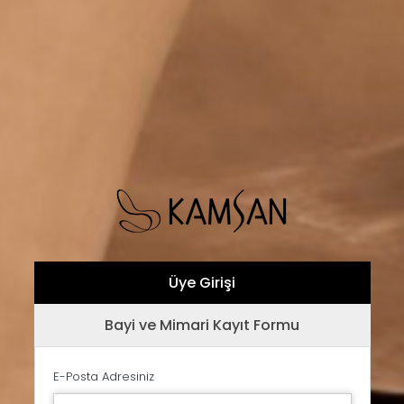
Üye Girişi
Bayi ve Mimari Kayıt Formu
E-Posta Adresiniz