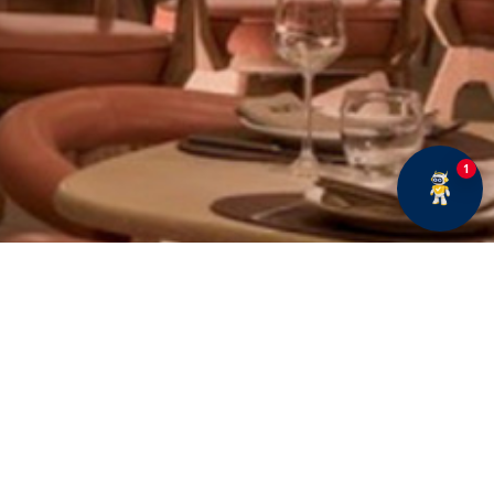
1
E BÜLTENE ABONE OLUN
Fırsatlar ve duyurularımız hakkında bilgi sahibi olmak
için kaydolun.