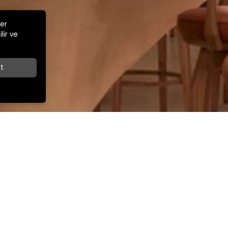
ler
lir ve
t
Z
İLETİŞİM
İhracat Satış Müdürü
ar Cad.
+90 532 263 67 49
export@kamsansandalye.com
E