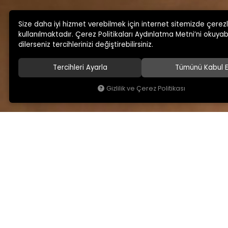
Size daha iyi hizmet verebilmek için internet sitemizde çerez
kullanılmaktadır. Çerez Politikaları Aydınlatma Metni’ni okuyabi
dilerseniz tercihlerinizi değiştirebilirsiniz.
Tercihleri Ayarla
Tümünü Kabul E
Gizlilik ve Çerez Politikası
KAMSAN
MAĞAZA ADRESİMİ
Hakkımızda
Yeniceköy Mah. Akıncıl
No:6/1 Kalburt Mevkii
Ürünlerimiz
İnegöl / Bursa / TÜRKİY
Blog