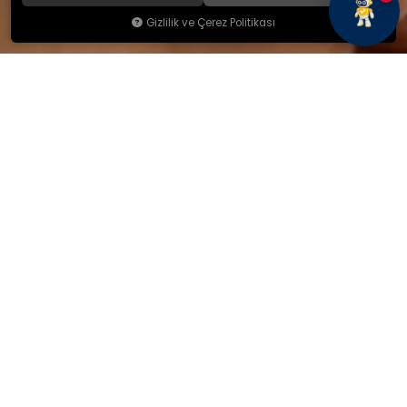
Gizlilik ve Çerez Politikası
KAMSAN
Hakkımızda
Ürünlerimiz
Blog
İletişim
KAMSAN 2025 KATALOG
MAĞAZA ADRESİMİZ
Yeniceköy Mah. Akıncılar Cad.
No:6/1 Kalburt Mevkii
İnegöl / Bursa / TÜRKİYE
+90 224 714 06 29
İLETİŞİM