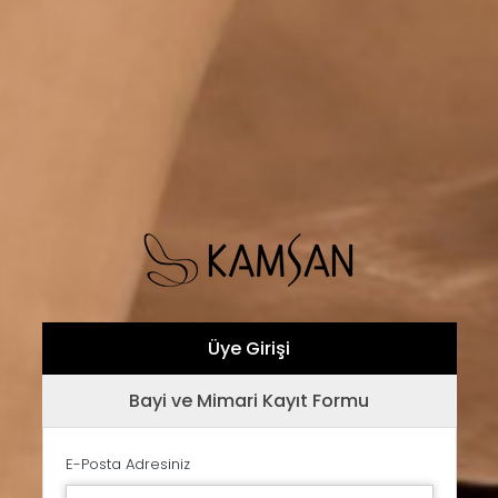
Üye Girişi
Bayi ve Mimari Kayıt Formu
E-Posta Adresiniz